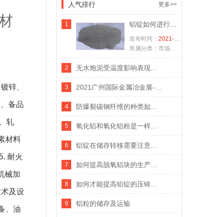
人气排行
更多>>
材
铝锭如何进行深加工
1
发布时间：
2021-07-22
所属分类：市场分析
无水炮泥受温度影响表现出来的特性
2
、镀锌、
2021广州国际金属冶金展-耐火材料展
3
造、备品
防爆裂碳钢纤维的种类如何划分？
4
、轧
氧化铝和氧化铝粉是一样的吗
5
素材料
铝锭在储存转移需要注意哪些事项
6
. 耐火
如何提高脱氧铝块的生产效率
7
机械加
如何才能提高铝锭的压铸质量
8
技术及设
铝粒的储存及运输
9
备、油