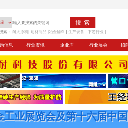
搜索：
耐火原料
|
耐材制品
|
冶金辅料
|
生产设备
|
下游行业
|
购信息
行业资讯
企业库
行业展会
招
金工业展览会及第十六届中国