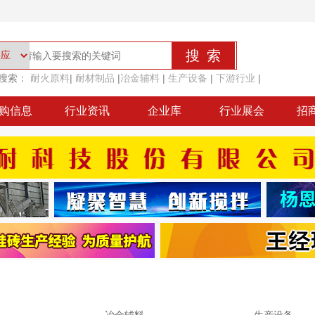
搜索：
耐火原料
|
耐材制品
|
冶金辅料
|
生产设备
|
下游行业
|
购信息
行业资讯
企业库
行业展会
招