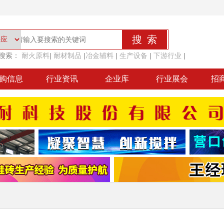
搜索：
耐火原料
|
耐材制品
|
冶金辅料
|
生产设备
|
下游行业
|
购信息
行业资讯
企业库
行业展会
招