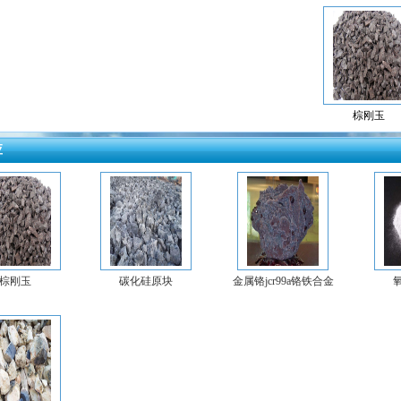
棕刚玉
应
棕刚玉
碳化硅原块
金属铬jcr99a铬铁合金