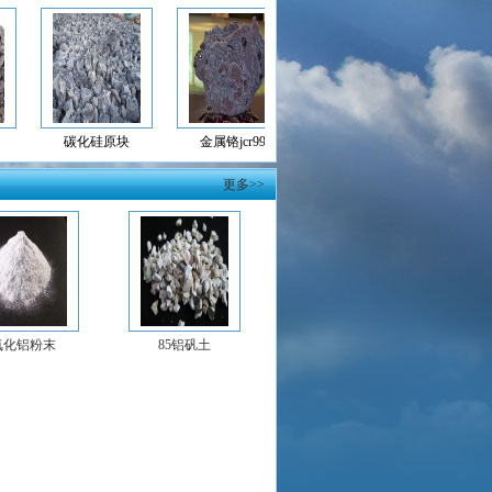
碳化硅原块
金属铬jcr99
氧化铝粉末
85铝
更多>>
氧化铝粉末
85铝矾土